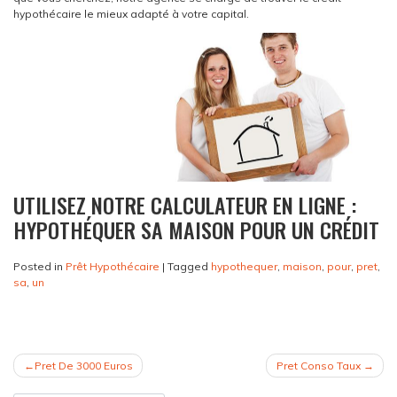
hypothécaire le mieux adapté à votre capital.
UTILISEZ NOTRE CALCULATEUR EN LIGNE :
HYPOTHÉQUER SA MAISON POUR UN CRÉDIT
Posted in
Prêt Hypothécaire
|
Tagged
hypothequer
,
maison
,
pour
,
pret
,
sa
,
un
NAVIGATION
Pret De 3000 Euros
Pret Conso Taux
DE