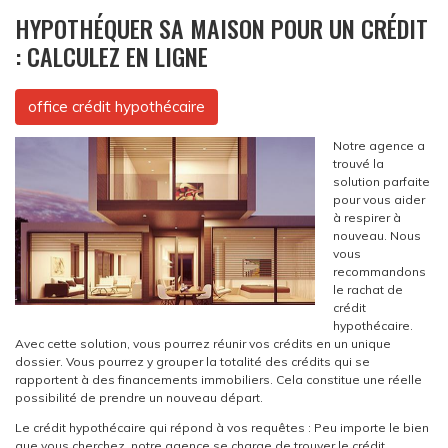
HYPOTHÉQUER SA MAISON POUR UN CRÉDIT
: CALCULEZ EN LIGNE
office crédit hypothécaire
Notre agence a
trouvé la
solution parfaite
pour vous aider
à respirer à
nouveau. Nous
vous
recommandons
le rachat de
crédit
hypothécaire.
Avec cette solution, vous pourrez réunir vos crédits en un unique
dossier. Vous pourrez y grouper la totalité des crédits qui se
rapportent à des financements immobiliers. Cela constitue une réelle
possibilité de prendre un nouveau départ.
Le crédit hypothécaire qui répond à vos requêtes : Peu importe le bien
que vous cherchez, notre agence se charge de trouver le crédit