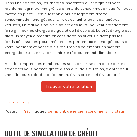
Dans une habitation, les charges inhérentes à l’énergie peuvent
rapidement grimper malgré les efforts de consommation que l’on peut
mettre en place. Il est question alors de logement à forte
consommation énergétique. Un vieux chauffe-eau, des fenêtres
vétustes, un mauvais pouvoir isolant des murs, peuvent grandement
faire grimper les charges de gaz et de l’électricité. Le prêt énergie est
alors un moyen à prendre en considération si vous n’avez pas les
fonds nécessaires pour améliorer les performances énergétiques de
votre logement et par ce biais réduire vos paiements en matière
énergétique tout en luttant contre le réchauffement climatique.
Afin de comparer les nombreuses solutions mises en place par les
créanciers vous permet, grâce à son outil de simulation, d’opter pour
une offre qui s’adapte parfaitement à vos projets et à votre profil.
Trouver votre solution
Lire la suite
→
Posted in
Prêt
|
Tagged
demprunt
,
denergie
,
economie
,
simulateur
OUTIL DE SIMULATION DE CRÉDIT