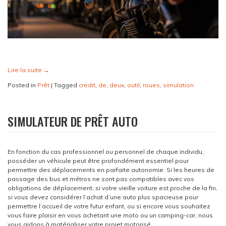
Lire la suite
→
Posted in
Prêt
|
Tagged
credit
,
de
,
deux
,
outil
,
roues
,
simulation
SIMULATEUR DE PRÊT AUTO
En fonction du cas professionnel ou personnel de chaque individu,
posséder un véhicule peut être profondément essentiel pour
permettre des déplacements en parfaite autonomie. Si les heures de
passage des bus et métros ne sont pas compatibles avec vos
obligations de déplacement, si votre vieille voiture est proche de la fin,
si vous devez considérer l’achat d’une auto plus spacieuse pour
permettre l’accueil de votre futur enfant, ou si encore vous souhaitez
vous faire plaisir en vous achetant une moto ou un camping-car, nous
vous aidons à matérialiser votre projet motorisé.