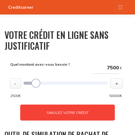
Skip
Creditcorner
to
content
VOTRE CRÉDIT EN LIGNE SANS
JUSTIFICATIF
Quel montant avez-vous besoin ?
€
-
+
2500€
50000€
SIMULEZ VOTRE CRÉDIT
OUTIL DE SIMULATION DE RACHAT DE