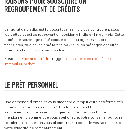
RAISONS POUR SOUSCRIRE UN
REGROUPEMENT DE CRÉDITS
Le rachat de crédits est fait pour tous les individus qui croulent sous
les dettes et qui se retrouvent en position difficile en fin de mois. Cette
bouée de sauvetage a été conçue pour soulager les situations
financières, tout en les améliorant, pour que les ménages endettés
bénéficient d’un reste à vivre suffisant.
Posted in
Rachat de crédit
|
Tagged
calculette
,
credit
,
de
,
finance
,
immobilier
,
rachat
LE PRÊT PERSONNEL
Une demande d’emprunt vous amènera à remplir certaines formalités
auprès de votre banque. Le crédit à tempérament fonctionne
exactement comme un emprunt quelconque. Il vous suffit de
mentionner la somme que vous souhaitez et votre conseiller bancaire
calculera celle que l’on vous allouera sur la base de vos salaires et de
votre capacité de remboursement.