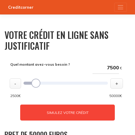
Skip
Creditcorner
to
content
VOTRE CRÉDIT EN LIGNE SANS
JUSTIFICATIF
Quel montant avez-vous besoin ?
€
-
+
2500€
50000€
SIMULEZ VOTRE CRÉDIT
PRET DE 50000 EUROS