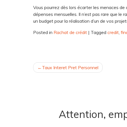
Vous pourrez dès lors écarter les menaces de 
dépenses mensuelles. Il n’est pas rare que le r
un budget pour la réalisation d’un de vos projet
Posted in
Rachat de crédit
|
Tagged
credit
,
fi
NAVIGATION
Taux Interet Pret Personnel
DE
L’ARTICLE
Attention, emp