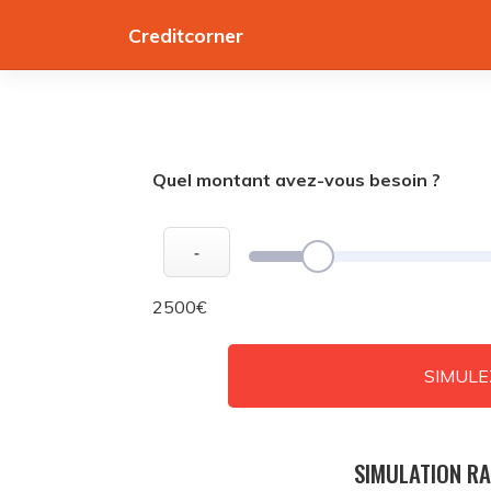
Skip
Creditcorner
to
content
Quel montant avez-vous besoin ?
-
2500€
SIMULE
SIMULATION RA