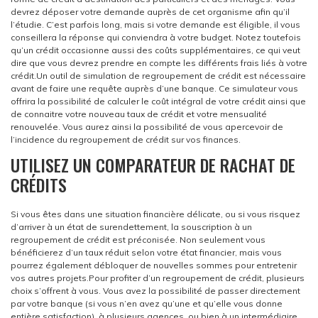
devrez déposer votre demande auprès de cet organisme afin qu’il
l’étudie. C’est parfois long, mais si votre demande est éligible, il vous
conseillera la réponse qui conviendra à votre budget. Notez toutefois
qu’un crédit occasionne aussi des coûts supplémentaires, ce qui veut
dire que vous devrez prendre en compte les différents frais liés à votre
crédit.
Un outil de simulation de regroupement de crédit est nécessaire
avant de faire une requête auprès d’une banque. Ce simulateur vous
offrira la possibilité de calculer le coût intégral de votre crédit ainsi que
de connaitre votre nouveau taux de crédit et votre mensualité
renouvelée. Vous aurez ainsi la possibilité de vous apercevoir de
l’incidence du regroupement de crédit sur vos finances.
UTILISEZ UN COMPARATEUR DE RACHAT DE
CRÉDITS
Si vous êtes dans une situation financière délicate, ou si vous risquez
d’arriver à un état de surendettement, la souscription à un
regroupement de crédit est préconisée. Non seulement vous
bénéficierez d’un taux réduit selon votre état financier, mais vous
pourrez également débloquer de nouvelles sommes pour entretenir
vos autres projets.
Pour profiter d’un regroupement de crédit, plusieurs
choix s’offrent à vous. Vous avez la possibilité de passer directement
par votre banque (si vous n’en avez qu’une et qu’elle vous donne
entière satisfaction), à plusieurs agences, ou bien à un intermédiaire