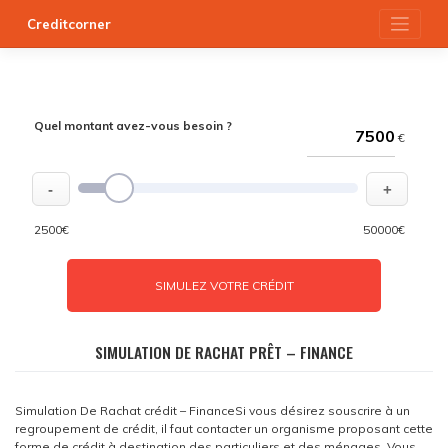
Skip
Creditcorner
to
content
Quel montant avez-vous besoin ?
€
-
+
2500€
50000€
SIMULEZ VOTRE CRÉDIT
SIMULATION DE RACHAT PRÊT – FINANCE
Simulation De Rachat crédit – FinanceSi vous désirez souscrire à un
regroupement de crédit, il faut contacter un organisme proposant cette
forme de crédit à destination des particuliers et des ménages. Vous