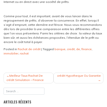
Internet ou en direct avec une société de prêts.
Comme pour tout, il est important, avant de vous lancer dans le
regroupement de prêts, d’observer la concurrence. En effet, lorsqu’il
s’agit d’emprunt, cette dernière est féroce. Nous vous recommandons
dès lors de procéder à une comparaison entre les différentes offres
que l’on vous présentera. Parmi les critères de choix : la valeur du taux
bien sûr, et aussi les échéances proposées, l’étendue de le prêt ou
encore le coût total à payer.
Posted in
Rachat de crédit
|
Tagged
banque
,
credit
,
de
,
finance
,
immobilier
,
rachat
NAVIGATION
Meilleur Taux Rachat De
crédit Hypotheque Ou Garantie
DE
crédit Simulation – Finance
L’ARTICLE
ARTICLES RÉCENTS