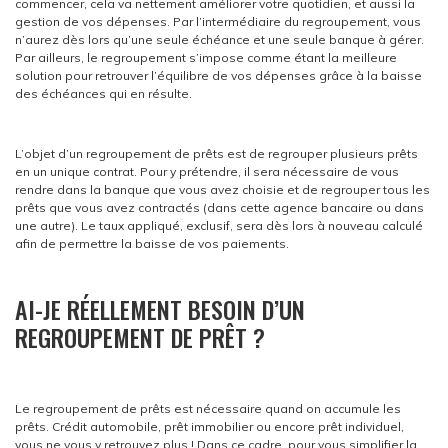
commencer, cela va nettement améliorer votre quotidien, et aussi la
gestion de vos dépenses. Par l’intermédiaire du regroupement, vous
n’aurez dès lors qu’une seule échéance et une seule banque à gérer.
Par ailleurs, le regroupement s’impose comme étant la meilleure
solution pour retrouver l’équilibre de vos dépenses grâce à la baisse
des échéances qui en résulte.
L’objet d’un regroupement de prêts est de regrouper plusieurs prêts
en un unique contrat. Pour y prétendre, il sera nécessaire de vous
rendre dans la banque que vous avez choisie et de regrouper tous les
prêts que vous avez contractés (dans cette agence bancaire ou dans
une autre). Le taux appliqué, exclusif, sera dès lors à nouveau calculé
afin de permettre la baisse de vos paiements.
AI-JE RÉELLEMENT BESOIN D’UN
REGROUPEMENT DE PRÊT ?
Le regroupement de prêts est nécessaire quand on accumule les
prêts. Crédit automobile, prêt immobilier ou encore prêt individuel,
vous ne vous y retrouvez plus ! Dans ce cadre, pour vous simplifier la