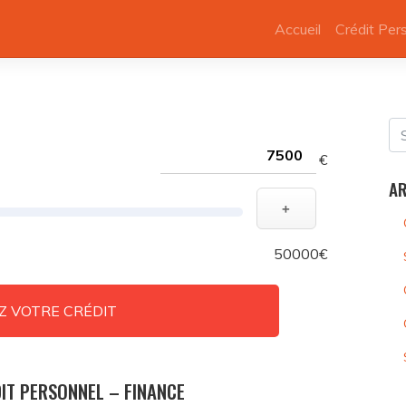
Accueil
Crédit Per
€
AR
+
50000€
Z VOTRE CRÉDIT
IT PERSONNEL – FINANCE