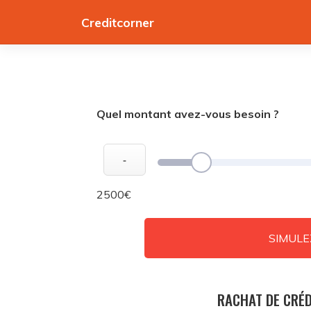
Skip
Creditcorner
to
content
Quel montant avez-vous besoin ?
-
2500€
SIMULE
RACHAT DE CRÉD